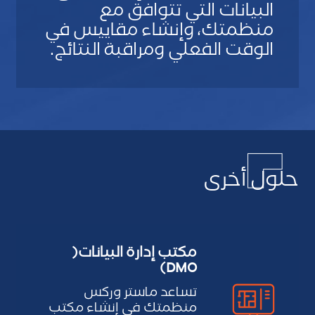
البيانات التي تتوافق مع
منظمتك، وإنشاء مقاييس في
S
الوقت الفعلي ومراقبة النتائج.
t
S
a
u
n
b
d
L
a
a
Multipl
r
y
Layou
d
o
Quadrupl
حلول أخرى
u
Elemen
t
CS
Tag
how
S
مكتب إدارة البيانات(
good
t
DMO)
we
a
ar
تساعد ماستر وركس
n
Backgroun
منظمتك في إنشاء مكتب