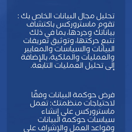
u
b
تحليل مجال البيانات الخاص بك :
L
تقوم ماستروركس باكتشاف
a
y
بياناتك وجردها، بما في ذلك
o
تتبع حركتها، وتوثيق تعريفات
u
البيانات والسياسات والمعايير
t
والعمليات والملكية، بالإضافة
إلى تحليل العمليات التابعة.
S
S
t
u
a
b
n
فرض حوكمة البيانات وفقًا
L
d
لاحتياجات منظمتك: تعمل
a
a
y
ماستروركس على إنشاء
r
o
سياسات حوكمة البيانات
d
u
وقواعد العمل والإشراف على
t