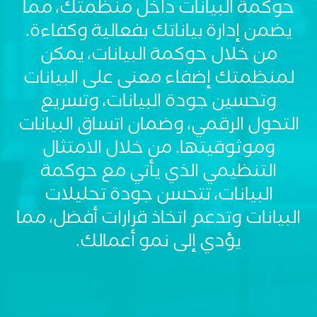
حوكمة البيانات داخل منظمتك، مما
يضمن إدارة بياناتك بفعالية وكفاءة.
من خلال حوكمة البيانات، يمكن
لمنظمتك إضفاء معنى على البيانات
وتحسين جودة البيانات، وتسريع
التحول الرقمي، وضمان اتساق البيانات
CSS
Tags
وموثوقيتها. من خلال الامتثال
solutions-
التنظيمي الذي يأتي مع حوكمة
description
البيانات، تتحسن جودة تحليلات
Single
Layout
البيانات وتدعم اتخاذ قرارات أفضل، مما
Standard
يؤدي إلى نمو أعمالك.
Image