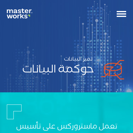
Toggle
navigation
تميز البيانات
حوكمة البيانات
CS
Tag
small
banne
Ico
تعمل ماستروركس على تأسيس