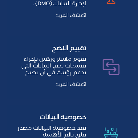
d
لإدارة البيانات(DMO) .
Imag
a
مكتب إدارة البيانات هو
r
اكتشف المزيد
قسم أو فريق…
d
تقييم النضج
تقوم ماستر وركس بإجراء
تقييمات نضج البيانات التي
تدعم رؤيتك في أن تصبح
منطمة تعتمد على
اكتشف المزيد
البيانات…
خصوصية البيانات
تعد خصوصية البيانات مصدر
قلق بالغ الأهمية