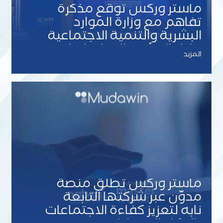
ماستر وركس توقّع مذكرة
تفاهم مع وزارة الموارد
البشرية والتنمية الاجتماعية
خلال المؤتمر الدولي لبناء
المزيد
القدرات
ماستر وركس تطلق منصة
مدوّن عبر شركتها التابعة
نابه لتعزيز كفاءة الاجتماعات