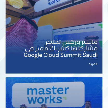
ماستر وركس تختتم
مشاركتها كشريك مميز في
Google Cloud Summit Saudi
Arabia 2025 وتحصد جائزة
المزيد
Industry Partner of the Year
KSA