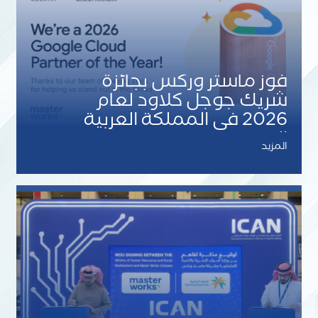
فوز ماستر وركس بجائزة
شريك جوجل كلاود لعام
2026 في المملكة العربية
السعودية
المزيد