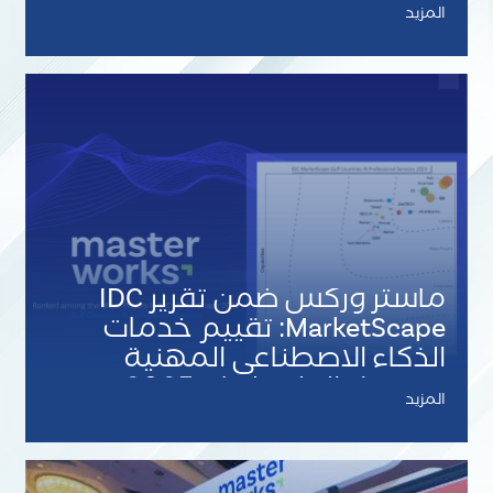
بالذكاء الاصطناعي
المزيد
ماستر وركس ضمن تقرير IDC
MarketScape: تقييم خدمات
الذكاء الاصطناعي المهنية
في دول الخليج لعام 2025
المزيد