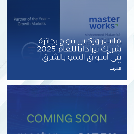
ماستر وركس تُتوّج بجائزة
شريك تيراداتا للعام 2025
في أسواق النمو بالشرق
الأوسط
المزيد