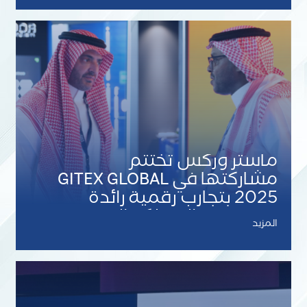
الاصطناعي
ماستر وركس تختتم
مشاركتها في GITEX GLOBAL
2025 بتجارب رقمية رائدة
تعزز حضور المملكة التقني
المزيد
عالميًا