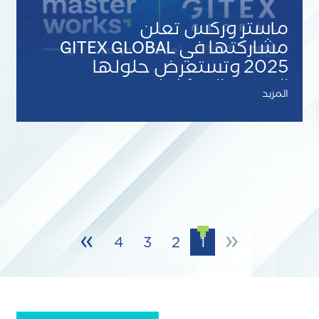
ماستر وركس تعلن
مشاركتها في GITEX GLOBAL
2025 وتستعرض حلولها
الرقمية المتكاملة
المزيد
»
«
Pagination
4
3
2
1