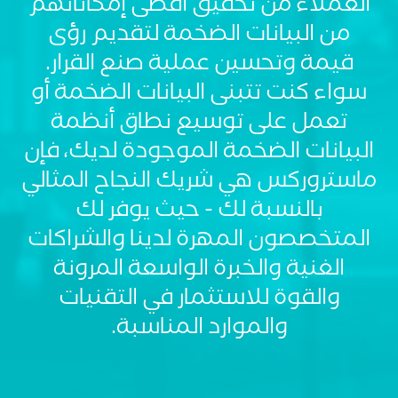
العملاء من تحقيق أقصى إمكاناتهم
من البيانات الضخمة لتقديم رؤى
قيمة وتحسين عملية صنع القرار.
سواء كنت تتبنى البيانات الضخمة أو
تعمل على توسيع نطاق أنظمة
البيانات الضخمة الموجودة لديك، فإن
CSS
ماستروركس هي شريك النجاح المثالي
Tags
بالنسبة لك - حيث يوفر لك
solutions-
description
المتخصصون المهرة لدينا والشراكات
Single
الغنية والخبرة الواسعة المرونة
Layout
Standard
والقوة للاستثمار في التقنيات
Image
والموارد المناسبة.