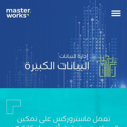
Toggle
navigation
إدارة البيانات
البيانات الكبيرة
CS
Tag
small
banne
تعمل ماستروركس على تمكين
Ico