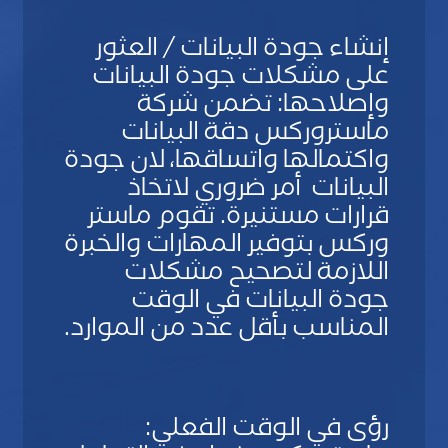
u
b
إنشاء جودة البيانات / العثور
L
على مشكلات جودة البيانات
a
y
وإصلاحها: تضمن شركة
o
ماستروركس دقة البيانات
u
واكتمالها واتساقها، لان جودة
t
البيانات
أمر ضروري لاتخاذ
قرارات مستنيرة. تقوم ماستر
S
وركس بتوفير المهارات والخبرة
t
اللازمة لتصحيح مشكلات
a
جودة البيانات في الوقت
n
المناسب بأقل عدد من الموارد.
d
a
S
r
u
d
b
رؤى في الوقت الفعلي:
L